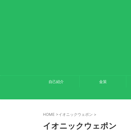
自己紹介
金策
HOME
>
イオニックウェポン
>
イオニックウェポン