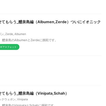
もらう_醴泉島編（Albumen,Zerde）ついにイオニック
ポン
,
Zerde
,
Albumen
泉島のAlbumenとZerdeに挑戦です。
ギアスフェット
らう_醴泉島編（Vinipata,Schah）
ックウェポン
,
Vinipata
島のVinipataとSchahに挑戦です。