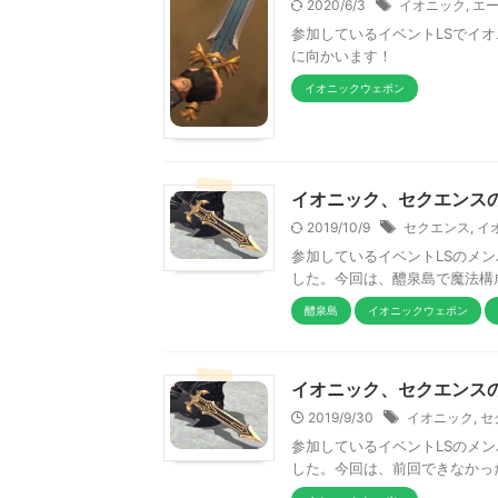
2020/6/3
イオニック
,
エ
参加しているイベントLSでイ
に向かいます！
イオニックウェポン
イオニック、セクエンスの
2019/10/9
セクエンス
,
イ
参加しているイベントLSのメ
した。今回は、醴泉島で魔法構
醴泉島
イオニックウェポン
イオニック、セクエンスの
2019/9/30
イオニック
,
セ
参加しているイベントLSのメ
した。今回は、前回できなかっ