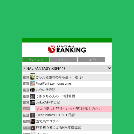
ランキング
ポイント
ブロ画
Tibital(ちびたる)のメモ帳
13位
FF11人生を捧げるブログ
14位
ごった煮趣味のちら裏 >゜))))彡
15位
FinalFantazy nosusume
16位
ムウの放浪記
17位
うさぎちゃんのFF11計算機
18位
JinkoのFF11日記
19位
ソロで楽しむFF11 - もっとFF11を楽しみたい
20位
- waruhinaのＦＦ１１日記
21位
当て馬ブログR
22位
FF11初心者によるNM攻略日記
23位