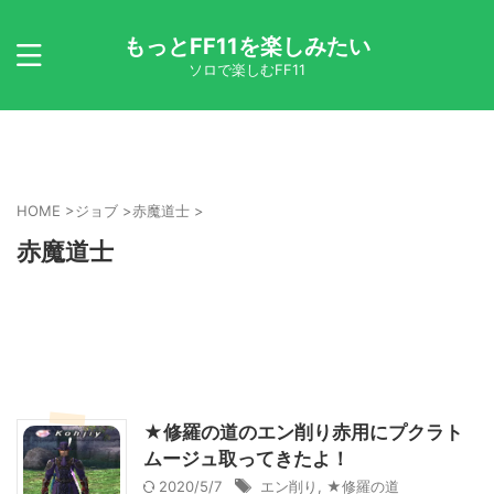
もっとFF11を楽しみたい
ソロで楽しむFF11
HOME
>
ジョブ
>
赤魔道士
>
赤魔道士
★修羅の道のエン削り赤用にプクラト
ムージュ取ってきたよ！
2020/5/7
エン削り
,
★修羅の道