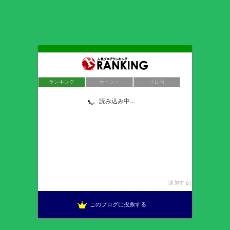
ランキング
ポイント
ブロ画
ぽぶろぐ （’ ’
1位
20年後のヴァナの地へ
2位
気軽にドールやフィギュアとか撮ってみるブログ
3位
レベルあげ3
4位
【FFXI】あひるの庭。
5位
Tugumin diary returned to Vana
6位
ソロで楽しむFF11 - もっとFF11を楽しみたい
7位
Tibital(ちびたる)のメモ帳
8位
じゅえ的FFXIめも
9位
re.
10位
メテにょ
11位
鞄鯖戦士はご機嫌ナナメでした。
12位