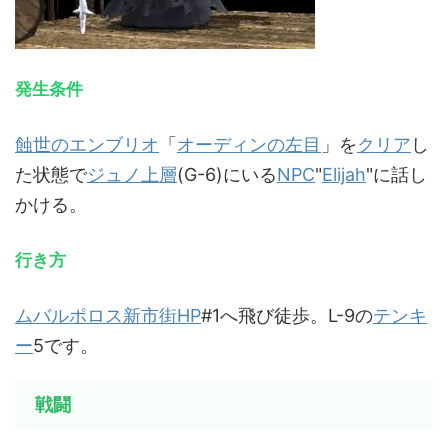
発生条件
蝕世のエンブリオ
「
オーディンの左目
」を
クリア
し
た状態で
ジュノ上層
(G-6)にいる
NPC
"
Elijah
"に話し
かける。
行き方
ムバルポロス新市街
HP
#1へ飛び徒歩。L-9の
テンキ
ー
5です。
戦闘