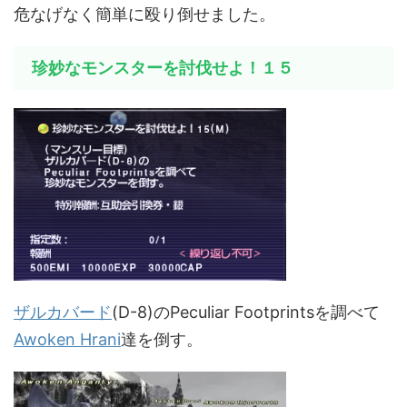
危なげなく簡単に殴り倒せました。
珍妙なモンスターを討伐せよ！１５
ザルカバード
(D-8)のPeculiar Footprintsを調べて
Awoken Hrani
達を倒す。