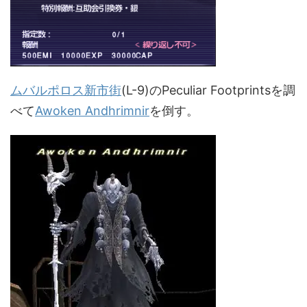
ムバルポロス新市街
(L-9)のPeculiar Footprintsを調
べて
Awoken Andhrimnir
を倒す。