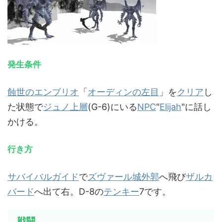
発生条件
蝕世のエンブリオ
「
オーディンの左目
」を
クリア
し
た状態で
ジュノ上層
(G-6)にいる
NPC
"
Elijah
"に話し
かける。
行き方
サバイバルガイド
で
ズヴァール城外郭
へ飛び
ザルカ
バード
へ出て右。D-8の
テンキー
7です。
戦闘