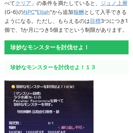
べて
クリア
」の条件を満たしていると、
ジュノ上層
(G-6)の
NPC
"
Elijah
"から追加
報酬
として入手できる
ようになる。ただし、もらえるのは
目標
3つにつき1
個で、1か月につき5個までという制限があります。
珍妙なモンスターを討伐せよ！
珍妙なモンスターを討伐せよ！１３