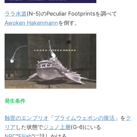
ララ水道
(N-5)のPeculiar Footprintsを調べて
Awoken Hakenmann
を倒す。
発生条件
蝕世のエンブリオ
「
プライムウェポンの復活
」を
ク
リア
した状態で
ジュノ上層
(G-6)にいる
NPC
"
Elijah
"に話しかける。