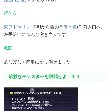
行き方
東アドゥリン
HP
#1から西の
ララ水道
(F-7)入口へ。
左手沿いに進んだ突き当りです。
戦闘
危なげなく簡単に殴り倒せました。
珍妙なモンスターを討伐せよ！１４