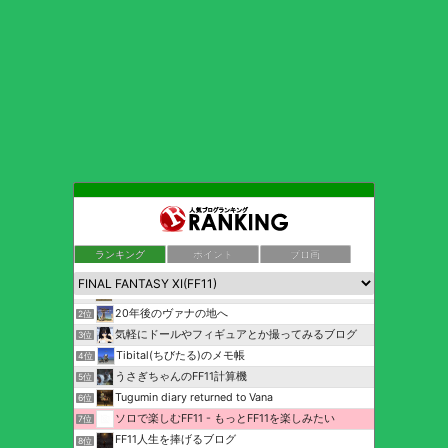
ランキング
ポイント
ブロ画
ぽぶろぐ （’ ’
1位
20年後のヴァナの地へ
2位
気軽にドールやフィギュアとか撮ってみるブログ
3位
Tibital(ちびたる)のメモ帳
4位
うさぎちゃんのFF11計算機
5位
Tugumin diary returned to Vana
6位
ソロで楽しむFF11 - もっとFF11を楽しみたい
7位
FF11人生を捧げるブログ
8位