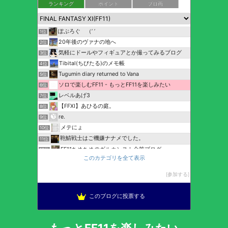
ランキング
ポイント
ブロ画
ぽぶろぐ （’ ’
1位
20年後のヴァナの地へ
2位
気軽にドールやフィギュアとか撮ってみるブログ
3位
Tibital(ちびたる)のメモ帳
4位
Tugumin diary returned to Vana
5位
ソロで楽しむFF11 - もっとFF11を楽しみたい
6位
レベルあげ3
7位
【FFXI】あひるの庭。
8位
re.
9位
メテにょ
10位
鞄鯖戦士はご機嫌ナナメでした。
11位
FF11ちめちめのギルカンスト金策ブログ
12位
このカテゴリを全て表示
ひとりで出来るかな？FF11 ソロ日記
13位
Link shell Activity
14位
参加する
ヴァナゼロ@DQ
15位
このブログに投票する
もっとFF11を楽しみたい